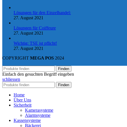
Lösungen für den Einzelhandel:
27. August 2021
Lösungen für Coiffeure
27. August 2021
Wichtig: TSE ist pflicht!
27. August 2021
COPYRIGHT
MEGA POS
2024
Finden
Einfach den gesuchten Begriff eingeben
schliessen
Finden
Home
Über Uns
Sicherheit
Kamerasysteme
Alarmsysteme
Kassensysteme
Bäckerei