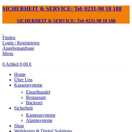
SICHERHEIT & SERVICE: Tel: 0231-98 18 188
SICHERHEIT & SERVICE: Tel: 0231-98 18 188
Finden
Login / Registrieren
Angebotsanfrage
Menu
0
Artikel
0,00
€
Home
Über Uns
Kassensysteme
Einzelhandel
Restaurant
Bäckerei
Sicherheit
Kamerasysteme
Alarmsysteme
Shop
Webdesign & Digital Solutions