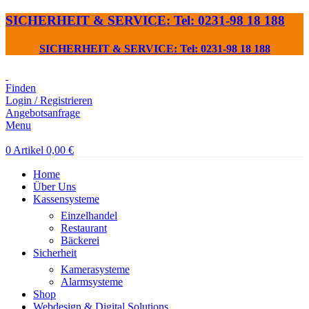
SICHERHEIT & SERVICE: Tel: 0231-98 18 188
SICHERHEIT & SERVICE: Tel: 0231-98 18 188
Finden
Login / Registrieren
Angebotsanfrage
Menu
0
Artikel
0,00
€
Home
Über Uns
Kassensysteme
Einzelhandel
Restaurant
Bäckerei
Sicherheit
Kamerasysteme
Alarmsysteme
Shop
Webdesign & Digital Solutions