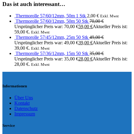
Das ist auch interessant…
Thermorolle 57/60/12mm, 50m 1 Stk
2,00
€
Exkl. Mwst
Thermorolle 57/60/12mm, 50m 50 Stk
70,00
€
Ursprünglicher Preis war: 70,00 €
59,00
€
Aktueller Preis ist:
59,00 €.
Exkl. Mwst
Thermorolle 57/45/12mm, 25m 50 Stk
49,00
€
Ursprünglicher Preis war: 49,00 €
39,00
€
Aktueller Preis ist:
39,00 €.
Exkl. Mwst
Thermorolle 57/36/12mm, 15m 50 Stk
35,00
€
Ursprünglicher Preis war: 35,00 €
28,00
€
Aktueller Preis ist:
28,00 €.
Exkl. Mwst
Informationen
Über Uns
Kontakt
Datenschutz
Impressum
Service