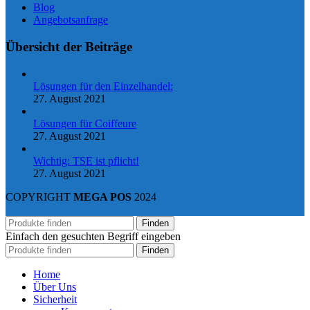
Blog
Angebotsanfrage
Übersicht der Beiträge
Lösungen für den Einzelhandel:
27. August 2021
Lösungen für Coiffeure
27. August 2021
Wichtig: TSE ist pflicht!
27. August 2021
COPYRIGHT
MEGA POS
2024
Finden
Einfach den gesuchten Begriff eingeben
Finden
Home
Über Uns
Sicherheit